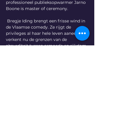
professioneel publieksopwarmer Jarno 
Boone is master of ceremony.
 Bregje Iding brengt een frisse wind in 
de Vlaamse comedy. Ze rijgt de 
privileges al haar hele leven aaneen en 
verkent nu de grenzen van de 
absurditeit tussen armoede en rijkdom. 
Jeroen Van Dyck is de liefste slungel 
van de Vlaamse comedy en Peter 
Kluppels is koning van de oneliners.
Tickets
Deel dit evenement