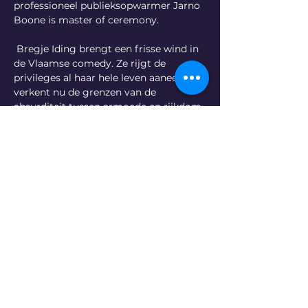
professioneel publieksopwarmer Jarno 
Boone is master of ceremony.
 Bregje Iding brengt een frisse wind in 
de Vlaamse comedy. Ze rijgt de 
privileges al haar hele leven aaneen en 
verkent nu de grenzen van de 
absurditeit tussen armoede en rijkdom. 
Jeroen Van Dyck is de liefste slungel 
van de Vlaamse comedy en Peter 
Kluppels is koning van de oneliners.
Tickets
Deel dit evenement