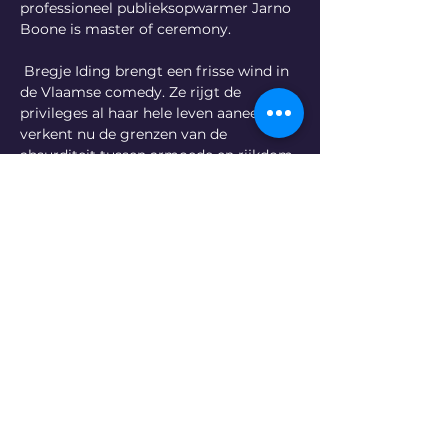
professioneel publieksopwarmer Jarno 
Boone is master of ceremony.
 Bregje Iding brengt een frisse wind in 
de Vlaamse comedy. Ze rijgt de 
privileges al haar hele leven aaneen en 
verkent nu de grenzen van de 
absurditeit tussen armoede en rijkdom. 
Jeroen Van Dyck is de liefste slungel 
van de Vlaamse comedy en Peter 
Kluppels is koning van de oneliners.
Tickets
Deel dit evenement