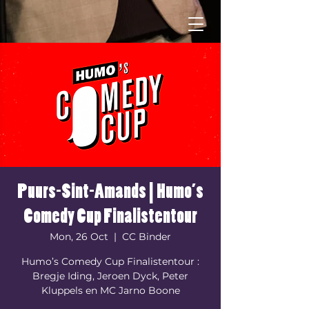
Puurs-Sint-Amands | Humo’s
Comedy Cup Finalistentour
Mon, 26 Oct
  |  
CC Binder
Humo’s Comedy Cup Finalistentour :
Bregje Iding, Jeroen Dyck, Peter
Kluppels en MC Jarno Boone