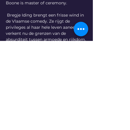
Boone is master of ceremony.
 Bregje Iding brengt een frisse wind in 
de Vlaamse comedy. Ze rijgt de 
privileges al haar hele leven aaneen en 
verkent nu de grenzen van de 
absurditeit tussen armoede en rijkdom. 
Jeroen Van Dyck is de liefste slungel 
van de Vlaamse comedy en Peter 
Kluppels is koning van de oneliners.
Tickets
Deel dit evenement