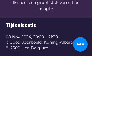
Ik speel een groot stuk van uit de
hoogte.
Tijd en locatie
08 Nov 2024, 20:00 – 21:30
't Goed Voorbeeld, Koning-Albertstraat
8, 2500 Lier, Belgium
Deel dit evenement
©2023 by Peter Kluppels.